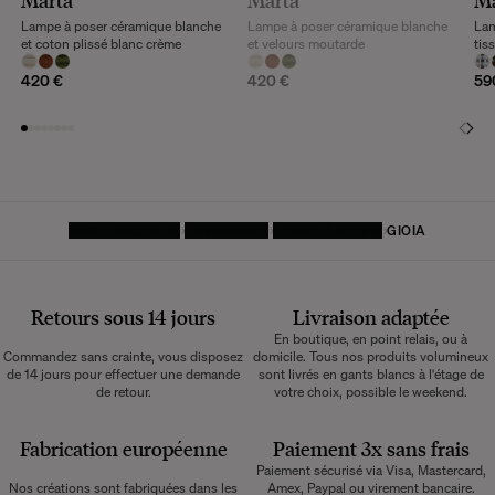
Marta
Marta
M
Lampe à poser céramique blanche
Lampe à poser céramique blanche
Lam
et coton plissé blanc crème
et velours moutarde
tis
420 €
420 €
59
PAGE D'ACCUEIL
LUMINAIRES
LAMPE À POSER
GIOIA
Retours sous 14 jours
Livraison adaptée
En boutique, en point relais, ou à
Commandez sans crainte, vous disposez
domicile. Tous nos produits volumineux
de 14 jours pour effectuer une demande
sont livrés en gants blancs à l'étage de
de retour.
votre choix, possible le weekend.
Fabrication européenne
Paiement 3x sans frais
Paiement sécurisé via Visa, Mastercard,
Nos créations sont fabriquées dans les
Amex, Paypal ou virement bancaire.