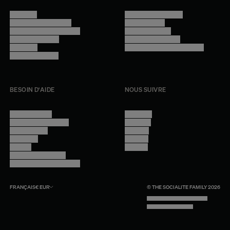
Manifesto
Conditions générales
Trouver nos boutiques
Confidentialité
Programme professionnel
Mentions légales
Devenir revendeur
Gestion des cookies
Lookbook
Accessibilité - audit en cours
Rejoindre l'équipe
BESOIN D'AIDE
NOUS SUIVRE
Nous contacter
Instagram
Questions fréquentes
Facebook
Compte client
Pinterest
Livraisons
Linkedin
Retours
Youtube
Conseils et entretien
Programme professionnel
FRANÇAIS
€
EUR
© THE SOCIALITE FAMILY 2026
TECH BY UNLIKELY TECHNOLOGY
DESIGN BY INDEX.STUDIO