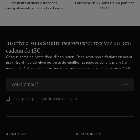
meilleurs ateliers européens,
Paiement en 3x sans frais à partir de
principalement en Italie et en France.
350€.
Inscrivez-vous à notre
newsletter
et recevez un bon
cadeau de 15€
Chaque semaine, votre dose d'inspiration. Découvrez nos créations en avant
première et nos derniers portraits de familles. Et recevez dans la première
newsletter 15€ de réduction sur votre prochaine commande à partir de 150€.
J’accepte la
politique de confidentialité
A PROPOS
RESSOURCES