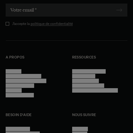
J’accepte la
politique de confidentialité
A PROPOS
RESSOURCES
Manifesto
Conditions générales
Trouver nos boutiques
Confidentialité
Programme professionnel
Mentions légales
Devenir revendeur
Gestion des cookies
Lookbook
Accessibilité - audit en cours
Rejoindre l'équipe
BESOIN D'AIDE
NOUS SUIVRE
Nous contacter
Instagram