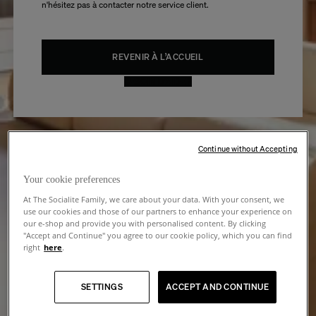
n'hésitez pas à contacter notre service client.
REVENIR À L’ACCUEIL
BESOIN D’AIDE ?
Continue without Accepting
Your cookie preferences
At The Socialite Family, we care about your data. With your consent, we
use our cookies and those of our partners to enhance your experience on
our e-shop and provide you with personalised content. By clicking
"Accept and Continue" you agree to our cookie policy, which you can find
right
here
.
SETTINGS
ACCEPT AND CONTINUE