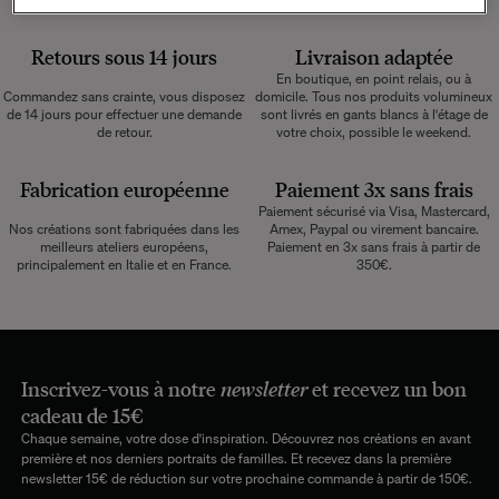
Retours sous 14 jours
Livraison adaptée
En boutique, en point relais, ou à
Commandez sans crainte, vous disposez
domicile. Tous nos produits volumineux
de 14 jours pour effectuer une demande
sont livrés en gants blancs à l'étage de
de retour.
votre choix, possible le weekend.
Fabrication européenne
Paiement 3x sans frais
Paiement sécurisé via Visa, Mastercard,
Nos créations sont fabriquées dans les
Amex, Paypal ou virement bancaire.
meilleurs ateliers européens,
Paiement en 3x sans frais à partir de
principalement en Italie et en France.
350€.
Inscrivez-vous à notre
newsletter
et recevez un bon
cadeau de 15€
Chaque semaine, votre dose d'inspiration. Découvrez nos créations en avant
première et nos derniers portraits de familles. Et recevez dans la première
newsletter 15€ de réduction sur votre prochaine commande à partir de 150€.